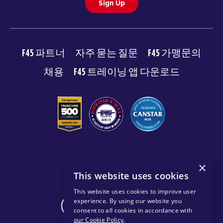
Sign Up
F45 파트너
자주 묻는 질문
F45 가맹문의
채용
F45 트레이닝 앱 다운로드
© 2026 F45 TRAINING
×
This website uses cookies
이용약관
개인 정보 보호 정책
This website uses cookies to improve user
experience. By using our website you
CHANGE REGION
consent to all cookies in accordance with
our Cookie Policy
.