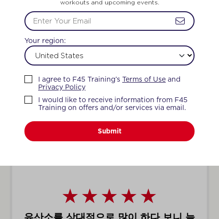
workouts and upcoming events.
Your region:
F45 커뮤니티의 사랑을 느껴보세요
I agree to F45 Training’s
Terms of Use
and
F45 커뮤니티
멤버 후
Privacy Policy
I would like to receive information from F45
기
Training on offers and/or services via email.
Submit
이 하다 보니 늘
저는 내향적인편