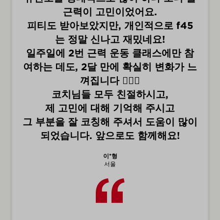
었어요.
F45를 다닐지 한참을 고
개인적으로 f45
개인 PT, 필라테스, 수영,
재밌네요!
등 다양한
운동을 해봤지만
동 클래스에만 참
게 하고 있는 운동이 F4
확실히 변화가 느
‍♂️
프사오 다니고 체력이 진짜 
절하시고,
도 잘자고
덜 예민해지는 등
억해 주시고
삶의 활력을 되찾았
셔서 도움이 많이
매일 사진이랑 영상도 찍어
도 함께해요!
면
바로 공유해주시는데, 시
아봤을 때
운동한 나의 아
수 있다는 것도 매우 
*윤
서울