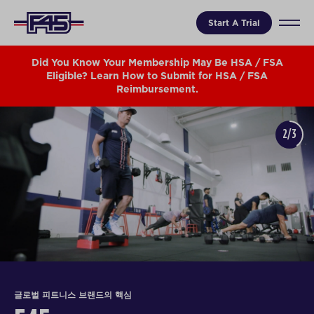
Start A Trial
Did You Know Your Membership May Be HSA / FSA
Eligible? Learn How to Submit for HSA / FSA
Reimbursement.
2/3
글로벌 피트니스 브랜드의 핵심