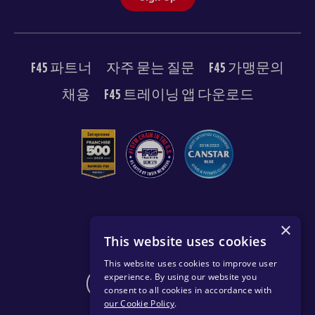
F45 파트너
자주 묻는 질문
F45 가맹문의
채용
F45 트레이닝 앱 다운로드
© 2026 F45 TRAINING
×
This website uses cookies
이용약관
개인 정보 보호 정책
This website uses cookies to improve user
experience. By using our website you
CHANGE REGION
consent to all cookies in accordance with
our Cookie Policy
.